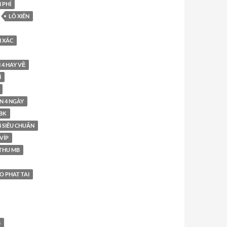
 PHÍ
LÔ XIÊN
H XÁC
 4 HAY VỀ
Ì
ÊN 4 NGÀY
RBK
4 SIÊU CHUẨN
 VÍP
THU MB
SO PHAT TAI
4