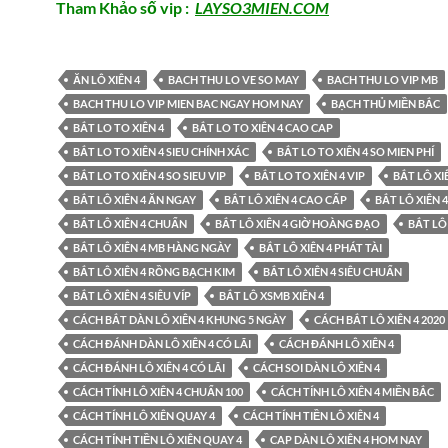
Tham Khảo số vip :
LAYSO3MIEN.COM
ĂN LÔ XIÊN 4
BACH THU LO VE SO MAY
BACH THU LO VIP MB
BACH THU LO VIP MIEN BAC NGAY HOM NAY
BẠCH THỦ MIỀN BẮC
BẮT LO TO XIÊN 4
BẮT LO TO XIÊN 4 CAO CAP
BẮT LO TO XIÊN 4 SIEU CHÍNH XÁC
BẮT LO TO XIÊN 4 SO MIEN PHÍ
BẮT LO TO XIÊN 4 SO SIEU VIP
BẮT LO TO XIÊN 4 VIP
BẮT LÔ XI
BẮT LÔ XIÊN 4 ĂN NGAY
BẮT LÔ XIÊN 4 CAO CẤP
BẮT LÔ XIÊN 
BẮT LÔ XIÊN 4 CHUẨN
BẮT LÔ XIÊN 4 GIỜ HOÀNG ĐẠO
BẮT LÔ
BẮT LÔ XIÊN 4 MB HÀNG NGÀY
BẮT LÔ XIÊN 4 PHÁT TÀI
BẮT LÔ XIÊN 4 RỒNG BẠCH KIM
BẮT LÔ XIÊN 4 SIÊU CHUẨN
BẮT LÔ XIÊN 4 SIÊU VÍP
BẮT LÔ XSMB XIÊN 4
CÁCH BẮT DÀN LÔ XIÊN 4 KHUNG 5 NGÀY
CÁCH BẮT LÔ XIÊN 4 2020
CÁCH ĐÁNH DÀN LÔ XIÊN 4 CÓ LÃI
CÁCH ĐÁNH LÔ XIÊN 4
CÁCH ĐÁNH LÔ XIÊN 4 CÓ LÃI
CÁCH SOI DÀN LÔ XIÊN 4
CÁCH TÍNH LÔ XIÊN 4 CHUẨN 100
CÁCH TÍNH LÔ XIÊN 4 MIỀN BẮC
CÁCH TÍNH LÔ XIÊN QUAY 4
CÁCH TÍNH TIỀN LÔ XIÊN 4
CÁCH TÍNH TIỀN LÔ XIÊN QUAY 4
CAP DÀN LÔ XIÊN 4 HOM NAY