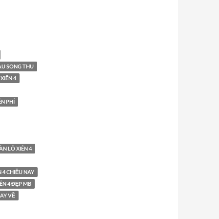
AU SONG THU
XIÊN 4
ỄN PHÍ
ÀN LÔ XIÊN 4
N 4 CHIỀU NAY
ÊN 4 ĐẸP MB
HAY VỀ