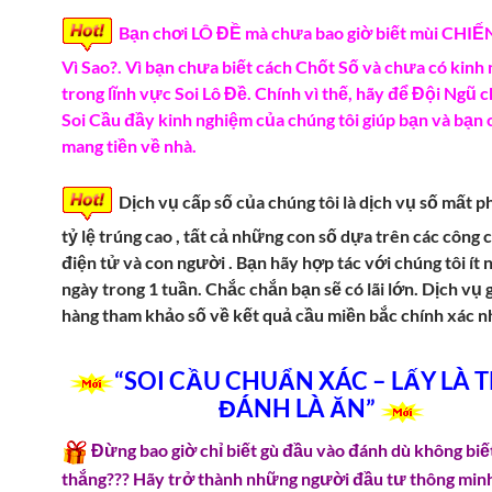
Bạn chơi LÔ ĐỀ mà chưa bao giờ biết mùi CH
Vì Sao?. Vì bạn chưa biết cách Chốt Số và chưa có kinh
trong lĩnh vực Soi Lô Đề. Chính vì thế, hãy để Đội Ngũ 
Soi Cầu đầy kinh nghiệm của chúng tôi giúp bạn và bạn c
mang tiền về nhà.
Dịch vụ cấp số của chúng tôi là dịch vụ số mất p
tỷ lệ trúng cao , tất cả những con số dựa trên các công 
điện tử và con người . Bạn hãy hợp tác với chúng tôi ít 
ngày trong 1 tuần. Chắc chắn bạn sẽ có lãi lớn. Dịch vụ 
hàng tham khảo số về kết quả cầu miền bắc chính xác nh
“SOI CẦU CHUẨN XÁC – LẤY LÀ 
ĐÁNH LÀ ĂN”
Đừng bao giờ chỉ biết gù đầu vào đánh dù không biế
thắng??? Hãy trở thành những người đầu tư thông min