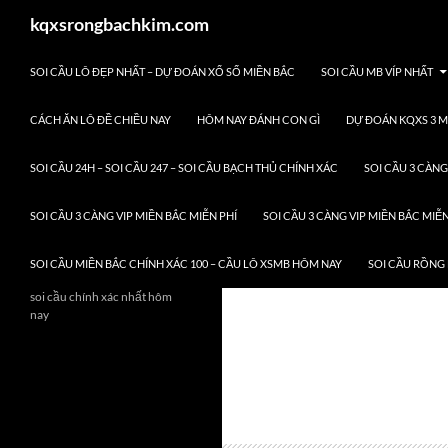
Chuyển
Tìm
kqxsrongbachkim.com
đến
kiếm
nội
SOI CẦU LÔ ĐẸP NHẤT – DỰ ĐOÁN XỔ SỐ MIỀN BẮC
SOI CẦU MB VÍP NHẤT
dung
CÁCH ĂN LÔ ĐỀ CHIỀU NAY
HÔM NAY ĐÁNH CON GÌ
DỰ ĐOÁN KQXS 3 M
SOI CẦU 24H – SOI CẦU 247 – SOI CẦU BẠCH THỦ CHÍNH XÁC
SOI CẦU 3 CÀNG
SOI CẦU 3 CÀNG VIP MIỀN BẮC MIỄN PHÍ
SOI CẦU 3 CÀNG VIP MIỀN BẮC MIỄN
SOI CẦU MIỀN BẮC CHÍNH XÁC 100 – CẦU LÔ XSMB HÔM NAY
SOI CẦU RỒNG 
soi cầu chính xác nhất hôm
nay