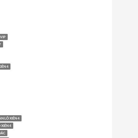
 VIP
Y
IÊN 4
N LÔ XIÊN 4
 XIÊN 4
BẮC