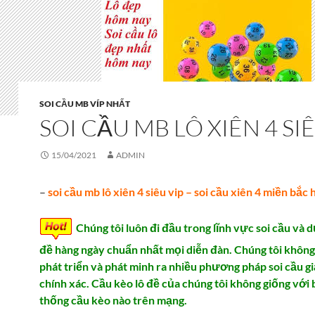
SOI CẦU MB VÍP NHẤT
SOI CẦU MB LÔ XIÊN 4 SIÊ
15/04/2021
ADMIN
–
soi cầu mb lô xiên 4 siêu vip – soi cầu xiên 4 miền bắc
Chúng tôi luôn đi đầu trong lĩnh vực soi cầu và 
đề hàng ngày chuẩn nhất mọi diễn đàn. Chúng tôi khôn
phát triển và phát minh ra nhiều phương pháp soi cầu gi
chính xác. Cầu kèo lô đề của chúng tôi không giống với 
thống cầu kèo nào trên mạng.