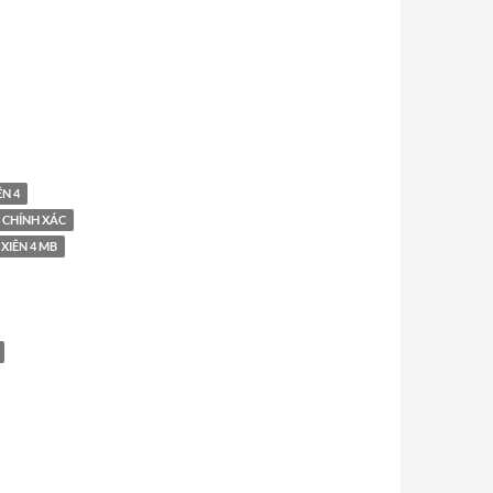
ÊN 4
4 CHÍNH XÁC
 XIÊN 4 MB