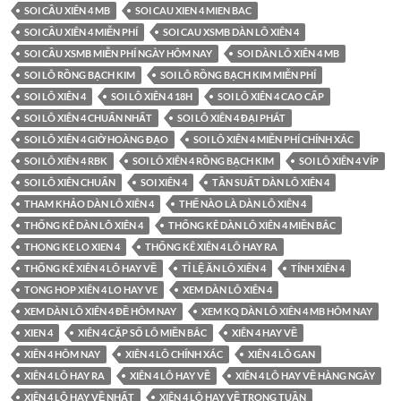
SOI CẦU XIÊN 4 MB
SOI CAU XIEN 4 MIEN BAC
SOI CẦU XIÊN 4 MIỄN PHÍ
SOI CAU XSMB DÀN LÔ XIÊN 4
SOI CẦU XSMB MIỄN PHÍ NGÀY HÔM NAY
SOI DÀN LÔ XIÊN 4 MB
SOI LÔ RỒNG BẠCH KIM
SOI LÔ RỒNG BẠCH KIM MIỄN PHÍ
SOI LÔ XIÊN 4
SOI LÔ XIÊN 4 18H
SOI LÔ XIÊN 4 CAO CẤP
SOI LÔ XIÊN 4 CHUẨN NHẤT
SOI LÔ XIÊN 4 ĐẠI PHÁT
SOI LÔ XIÊN 4 GIỜ HOÀNG ĐẠO
SOI LÔ XIÊN 4 MIỄN PHÍ CHÍNH XÁC
SOI LÔ XIÊN 4 RBK
SOI LÔ XIÊN 4 RỒNG BẠCH KIM
SOI LÔ XIÊN 4 VÍP
SOI LÔ XIÊN CHUẨN
SOI XIÊN 4
TẦN SUẤT DÀN LÔ XIÊN 4
THAM KHẢO DÀN LÔ XIÊN 4
THẾ NÀO LÀ DÀN LÔ XIÊN 4
THỐNG KÊ DÀN LÔ XIÊN 4
THỐNG KÊ DÀN LÔ XIÊN 4 MIỀN BẮC
THONG KE LO XIEN 4
THỐNG KÊ XIÊN 4 LÔ HAY RA
THỐNG KÊ XIÊN 4 LÔ HAY VỀ
TỈ LỆ ĂN LÔ XIÊN 4
TÍNH XIÊN 4
TONG HOP XIÊN 4 LO HAY VE
XEM DÀN LÔ XIÊN 4
XEM DÀN LÔ XIÊN 4 ĐỀ HÔM NAY
XEM KQ DÀN LÔ XIÊN 4 MB HÔM NAY
XIEN 4
XIÊN 4 CẶP SỐ LÔ MIỀN BẮC
XIÊN 4 HAY VỀ
XIÊN 4 HÔM NAY
XIÊN 4 LÔ CHÍNH XÁC
XIÊN 4 LÔ GAN
XIÊN 4 LÔ HAY RA
XIÊN 4 LÔ HAY VỀ
XIÊN 4 LÔ HAY VỀ HÀNG NGÀY
XIÊN 4 LÔ HAY VỀ NHẤT
XIÊN 4 LÔ HAY VỀ TRONG TUẦN