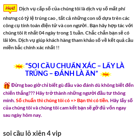
Dịch vụ cấp số của chúng tôi là dịch vụ số mất phí
nhưng có tỷ lệ trúng cao , tất cả những con số dựa trên các
công cụ tính toán điện tử và con người . Bạn hãy hợp tác với
chúng tôi ít nhất 04 ngày trong 1 tuần. Chắc chắn bạn sẽ có
lãi lớn. Dịch vụ giúp khách hàng tham khảo số về kết quả cầu
miền bắc chính xác nhất !!
“SOI CẦU CHUẨN XÁC – LẤY LÀ
TRÚNG – ĐÁNH LÀ ĂN”
Đừng bao giờ chỉ biết gù đầu vào đánh dù không biết đến
chiến thắng??? Hãy trở thành những người đầu tư thông
minh.
Số chuẩn thì chúng tôi có => Bạn thì có tiền
. Hãy lấy số
của chúng tôi và chúng tôi cam kết bạn sẽ gỡ đủ vốn ngay
sau ngày hôm nay.
soi cầu lô xiên 4 vip