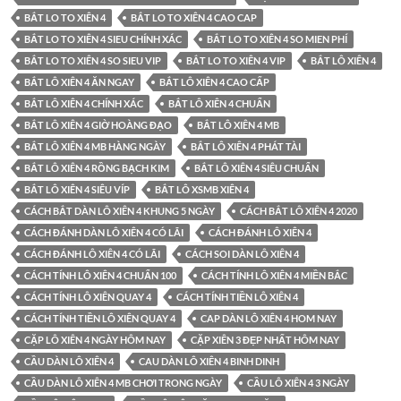
BẮT LO TO XIÊN 4
BẮT LO TO XIÊN 4 CAO CAP
BẮT LO TO XIÊN 4 SIEU CHÍNH XÁC
BẮT LO TO XIÊN 4 SO MIEN PHÍ
BẮT LO TO XIÊN 4 SO SIEU VIP
BẮT LO TO XIÊN 4 VIP
BẮT LÔ XIÊN 4
BẮT LÔ XIÊN 4 ĂN NGAY
BẮT LÔ XIÊN 4 CAO CẤP
BẮT LÔ XIÊN 4 CHÍNH XÁC
BẮT LÔ XIÊN 4 CHUẨN
BẮT LÔ XIÊN 4 GIỜ HOÀNG ĐẠO
BẮT LÔ XIÊN 4 MB
BẮT LÔ XIÊN 4 MB HÀNG NGÀY
BẮT LÔ XIÊN 4 PHÁT TÀI
BẮT LÔ XIÊN 4 RỒNG BẠCH KIM
BẮT LÔ XIÊN 4 SIÊU CHUẨN
BẮT LÔ XIÊN 4 SIÊU VÍP
BẮT LÔ XSMB XIÊN 4
CÁCH BẮT DÀN LÔ XIÊN 4 KHUNG 5 NGÀY
CÁCH BẮT LÔ XIÊN 4 2020
CÁCH ĐÁNH DÀN LÔ XIÊN 4 CÓ LÃI
CÁCH ĐÁNH LÔ XIÊN 4
CÁCH ĐÁNH LÔ XIÊN 4 CÓ LÃI
CÁCH SOI DÀN LÔ XIÊN 4
CÁCH TÍNH LÔ XIÊN 4 CHUẨN 100
CÁCH TÍNH LÔ XIÊN 4 MIỀN BẮC
CÁCH TÍNH LÔ XIÊN QUAY 4
CÁCH TÍNH TIỀN LÔ XIÊN 4
CÁCH TÍNH TIỀN LÔ XIÊN QUAY 4
CAP DÀN LÔ XIÊN 4 HOM NAY
CẶP LÔ XIÊN 4 NGÀY HÔM NAY
CẶP XIÊN 3 ĐẸP NHẤT HÔM NAY
CẦU DÀN LÔ XIÊN 4
CAU DÀN LÔ XIÊN 4 BINH DINH
CẦU DÀN LÔ XIÊN 4 MB CHƠI TRONG NGÀY
CẦU LÔ XIÊN 4 3 NGÀY