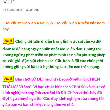
VIP
15/04/2021
ADMIN
–
soi cầu mb lô xiên 4 siêu vip – soi cầu xiên 4 miền bắc hôm
nay
Chúng tôi luôn đi đầu trong lĩnh vực soi cầu và dự
đoán lô đề hàng ngày chuẩn nhất mọi diễn đàn. Chúng tôi
không ngừng phát triển và phát minh ra nhiều phương pháp
soi cầu giải đặc biệt chính xác. Cầu kèo lô đề của chúng tôi
không giống với bất cứ hệ thống cầu kèo nào trên mạng.
Bạn chơi LÔ ĐỀ mà chưa bao giờ biết mùi CHIẾN
THẮNG? Vì Sao?. Vì bạn chưa biết cách Chốt Số và chưa có
kinh nghiệm trong lĩnh vực Soi Lô Đề. Chính vì thế, hãy để
Đội Ngũ chuyên gia Soi Cầu đầy kinh nghiệm của chúng tôi
giúp bạn và bạn chỉ việc mang tiền về nhà.