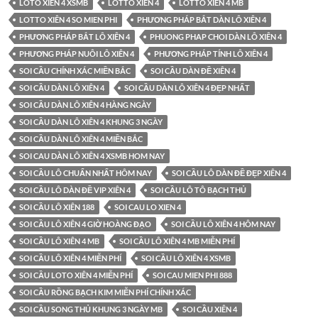
LOTO XIÊN 4 XSMB
LOTTO XIÊN 4
LOTTO XIÊN 4 MB
LOTTO XIÊN 4 SO MIEN PHI
PHƯƠNG PHÁP BẮT DÀN LÔ XIÊN 4
PHƯƠNG PHÁP BẮT LÔ XIÊN 4
PHUONG PHAP CHOI DÀN LÔ XIÊN 4
PHƯƠNG PHÁP NUÔI LÔ XIÊN 4
PHƯƠNG PHÁP TÍNH LÔ XIÊN 4
SOI CẦU CHÍNH XÁC MIỀN BẮC
SOI CẦU DÀN ĐỀ XIÊN 4
SOI CẦU DÀN LÔ XIÊN 4
SOI CẦU DÀN LÔ XIÊN 4 ĐẸP NHẤT
SOI CẦU DÀN LÔ XIÊN 4 HÀNG NGÀY
SOI CẦU DÀN LÔ XIÊN 4 KHUNG 3 NGÀY
SOI CẦU DÀN LÔ XIÊN 4 MIỀN BẮC
SOI CAU DÀN LÔ XIÊN 4 XSMB HOM NAY
SOI CẦU LÔ CHUẨN NHẤT HÔM NAY
SOI CẦU LÔ DÀN ĐỀ ĐẸP XIÊN 4
SOI CẦU LÔ DÀN ĐỀ VIP XIÊN 4
SOI CẦU LÔ TÔ BẠCH THỦ
SOI CẦU LÔ XIÊN 188
SOI CAU LO XIEN 4
SOI CẦU LÔ XIÊN 4 GIỜ HOÀNG ĐẠO
SOI CẦU LÔ XIÊN 4 HÔM NAY
SOI CẦU LÔ XIÊN 4 MB
SOI CẦU LÔ XIÊN 4 MB MIỄN PHÍ
SOI CẦU LÔ XIÊN 4 MIỄN PHÍ
SOI CẦU LÔ XIÊN 4 XSMB
SOI CẦU LOTO XIÊN 4 MIỄN PHÍ
SOI CAU MIEN PHI 888
SOI CẦU RỒNG BẠCH KIM MIỄN PHÍ CHÍNH XÁC
SOI CẦU SONG THỦ KHUNG 3 NGÀY MB
SOI CẦU XIÊN 4