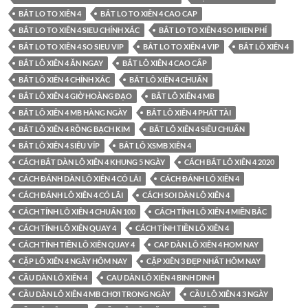
BẮT LO TO XIÊN 4
BẮT LO TO XIÊN 4 CAO CAP
BẮT LO TO XIÊN 4 SIEU CHÍNH XÁC
BẮT LO TO XIÊN 4 SO MIEN PHÍ
BẮT LO TO XIÊN 4 SO SIEU VIP
BẮT LO TO XIÊN 4 VIP
BẮT LÔ XIÊN 4
BẮT LÔ XIÊN 4 ĂN NGAY
BẮT LÔ XIÊN 4 CAO CẤP
BẮT LÔ XIÊN 4 CHÍNH XÁC
BẮT LÔ XIÊN 4 CHUẨN
BẮT LÔ XIÊN 4 GIỜ HOÀNG ĐẠO
BẮT LÔ XIÊN 4 MB
BẮT LÔ XIÊN 4 MB HÀNG NGÀY
BẮT LÔ XIÊN 4 PHÁT TÀI
BẮT LÔ XIÊN 4 RỒNG BẠCH KIM
BẮT LÔ XIÊN 4 SIÊU CHUẨN
BẮT LÔ XIÊN 4 SIÊU VÍP
BẮT LÔ XSMB XIÊN 4
CÁCH BẮT DÀN LÔ XIÊN 4 KHUNG 5 NGÀY
CÁCH BẮT LÔ XIÊN 4 2020
CÁCH ĐÁNH DÀN LÔ XIÊN 4 CÓ LÃI
CÁCH ĐÁNH LÔ XIÊN 4
CÁCH ĐÁNH LÔ XIÊN 4 CÓ LÃI
CÁCH SOI DÀN LÔ XIÊN 4
CÁCH TÍNH LÔ XIÊN 4 CHUẨN 100
CÁCH TÍNH LÔ XIÊN 4 MIỀN BẮC
CÁCH TÍNH LÔ XIÊN QUAY 4
CÁCH TÍNH TIỀN LÔ XIÊN 4
CÁCH TÍNH TIỀN LÔ XIÊN QUAY 4
CAP DÀN LÔ XIÊN 4 HOM NAY
CẶP LÔ XIÊN 4 NGÀY HÔM NAY
CẶP XIÊN 3 ĐẸP NHẤT HÔM NAY
CẦU DÀN LÔ XIÊN 4
CAU DÀN LÔ XIÊN 4 BINH DINH
CẦU DÀN LÔ XIÊN 4 MB CHƠI TRONG NGÀY
CẦU LÔ XIÊN 4 3 NGÀY