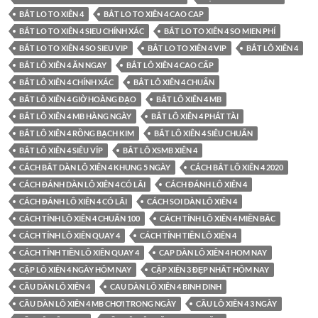
BẮT LO TO XIÊN 4
BẮT LO TO XIÊN 4 CAO CAP
BẮT LO TO XIÊN 4 SIEU CHÍNH XÁC
BẮT LO TO XIÊN 4 SO MIEN PHÍ
BẮT LO TO XIÊN 4 SO SIEU VIP
BẮT LO TO XIÊN 4 VIP
BẮT LÔ XIÊN 4
BẮT LÔ XIÊN 4 ĂN NGAY
BẮT LÔ XIÊN 4 CAO CẤP
BẮT LÔ XIÊN 4 CHÍNH XÁC
BẮT LÔ XIÊN 4 CHUẨN
BẮT LÔ XIÊN 4 GIỜ HOÀNG ĐẠO
BẮT LÔ XIÊN 4 MB
BẮT LÔ XIÊN 4 MB HÀNG NGÀY
BẮT LÔ XIÊN 4 PHÁT TÀI
BẮT LÔ XIÊN 4 RỒNG BẠCH KIM
BẮT LÔ XIÊN 4 SIÊU CHUẨN
BẮT LÔ XIÊN 4 SIÊU VÍP
BẮT LÔ XSMB XIÊN 4
CÁCH BẮT DÀN LÔ XIÊN 4 KHUNG 5 NGÀY
CÁCH BẮT LÔ XIÊN 4 2020
CÁCH ĐÁNH DÀN LÔ XIÊN 4 CÓ LÃI
CÁCH ĐÁNH LÔ XIÊN 4
CÁCH ĐÁNH LÔ XIÊN 4 CÓ LÃI
CÁCH SOI DÀN LÔ XIÊN 4
CÁCH TÍNH LÔ XIÊN 4 CHUẨN 100
CÁCH TÍNH LÔ XIÊN 4 MIỀN BẮC
CÁCH TÍNH LÔ XIÊN QUAY 4
CÁCH TÍNH TIỀN LÔ XIÊN 4
CÁCH TÍNH TIỀN LÔ XIÊN QUAY 4
CAP DÀN LÔ XIÊN 4 HOM NAY
CẶP LÔ XIÊN 4 NGÀY HÔM NAY
CẶP XIÊN 3 ĐẸP NHẤT HÔM NAY
CẦU DÀN LÔ XIÊN 4
CAU DÀN LÔ XIÊN 4 BINH DINH
CẦU DÀN LÔ XIÊN 4 MB CHƠI TRONG NGÀY
CẦU LÔ XIÊN 4 3 NGÀY