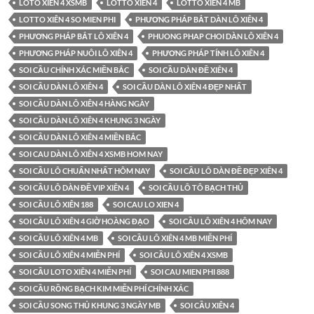
LOTO XIÊN 4 XSMB
LOTTO XIÊN 4
LOTTO XIÊN 4 MB
LOTTO XIÊN 4 SO MIEN PHI
PHƯƠNG PHÁP BẮT DÀN LÔ XIÊN 4
PHƯƠNG PHÁP BẮT LÔ XIÊN 4
PHUONG PHAP CHOI DÀN LÔ XIÊN 4
PHƯƠNG PHÁP NUÔI LÔ XIÊN 4
PHƯƠNG PHÁP TÍNH LÔ XIÊN 4
SOI CẦU CHÍNH XÁC MIỀN BẮC
SOI CẦU DÀN ĐỀ XIÊN 4
SOI CẦU DÀN LÔ XIÊN 4
SOI CẦU DÀN LÔ XIÊN 4 ĐẸP NHẤT
SOI CẦU DÀN LÔ XIÊN 4 HÀNG NGÀY
SOI CẦU DÀN LÔ XIÊN 4 KHUNG 3 NGÀY
SOI CẦU DÀN LÔ XIÊN 4 MIỀN BẮC
SOI CAU DÀN LÔ XIÊN 4 XSMB HOM NAY
SOI CẦU LÔ CHUẨN NHẤT HÔM NAY
SOI CẦU LÔ DÀN ĐỀ ĐẸP XIÊN 4
SOI CẦU LÔ DÀN ĐỀ VIP XIÊN 4
SOI CẦU LÔ TÔ BẠCH THỦ
SOI CẦU LÔ XIÊN 188
SOI CAU LO XIEN 4
SOI CẦU LÔ XIÊN 4 GIỜ HOÀNG ĐẠO
SOI CẦU LÔ XIÊN 4 HÔM NAY
SOI CẦU LÔ XIÊN 4 MB
SOI CẦU LÔ XIÊN 4 MB MIỄN PHÍ
SOI CẦU LÔ XIÊN 4 MIỄN PHÍ
SOI CẦU LÔ XIÊN 4 XSMB
SOI CẦU LOTO XIÊN 4 MIỄN PHÍ
SOI CAU MIEN PHI 888
SOI CẦU RỒNG BẠCH KIM MIỄN PHÍ CHÍNH XÁC
SOI CẦU SONG THỦ KHUNG 3 NGÀY MB
SOI CẦU XIÊN 4