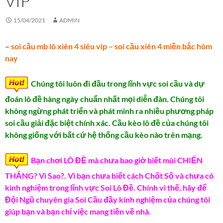
VIP
15/04/2021
ADMIN
–
soi cầu mb lô xiên 4 siêu vip – soi cầu xiên 4 miền bắc hôm
nay
Chúng tôi luôn đi đầu trong lĩnh vực soi cầu và dự
đoán lô đề hàng ngày chuẩn nhất mọi diễn đàn. Chúng tôi
không ngừng phát triển và phát minh ra nhiều phương pháp
soi cầu giải đặc biệt chính xác. Cầu kèo lô đề của chúng tôi
không giống với bất cứ hệ thống cầu kèo nào trên mạng.
Bạn chơi LÔ ĐỀ mà chưa bao giờ biết mùi CHIẾN
THẮNG? Vì Sao?. Vì bạn chưa biết cách Chốt Số và chưa có
kinh nghiệm trong lĩnh vực Soi Lô Đề. Chính vì thế, hãy để
Đội Ngũ chuyên gia Soi Cầu đầy kinh nghiệm của chúng tôi
giúp bạn và bạn chỉ việc mang tiền về nhà.