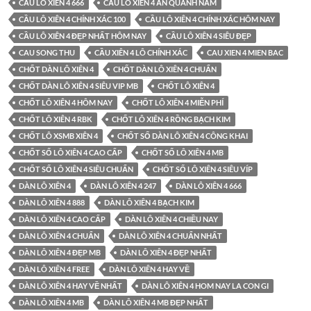
CẦU LÔ XIÊN 4 666
CẦU LÔ XIÊN 4 ĂN QUANH NĂM
CẦU LÔ XIÊN 4 CHÍNH XÁC 100
CẦU LÔ XIÊN 4 CHÍNH XÁC HÔM NAY
CẦU LÔ XIÊN 4 ĐẸP NHẤT HÔM NAY
CẦU LÔ XIÊN 4 SIÊU ĐẸP
CAU SONG THU
CẦU XIÊN 4 LÔ CHÍNH XÁC
CAU XIEN 4 MIEN BAC
CHỐT DÀN LÔ XIÊN 4
CHỐT DÀN LÔ XIÊN 4 CHUẨN
CHỐT DÀN LÔ XIÊN 4 SIÊU VIP MB
CHỐT LÔ XIÊN 4
CHỐT LÔ XIÊN 4 HÔM NAY
CHỐT LÔ XIÊN 4 MIỄN PHÍ
CHỐT LÔ XIÊN 4 RBK
CHỐT LÔ XIÊN 4 RỒNG BẠCH KIM
CHỐT LÔ XSMB XIÊN 4
CHỐT SỐ DÀN LÔ XIÊN 4 CÔNG KHAI
CHỐT SỐ LÔ XIÊN 4 CAO CẤP
CHỐT SỐ LÔ XIÊN 4 MB
CHỐT SỐ LÔ XIÊN 4 SIÊU CHUẨN
CHỐT SỐ LÔ XIÊN 4 SIÊU VÍP
DÀN LÔ XIÊN 4
DÀN LÔ XIÊN 4 247
DÀN LÔ XIÊN 4 666
DÀN LÔ XIÊN 4 888
DÀN LÔ XIÊN 4 BẠCH KIM
DÀN LÔ XIÊN 4 CAO CẤP
DÀN LÔ XIÊN 4 CHIỀU NAY
DÀN LÔ XIÊN 4 CHUẨN
DÀN LÔ XIÊN 4 CHUẨN NHẤT
DÀN LÔ XIÊN 4 ĐẸP MB
DÀN LÔ XIÊN 4 ĐẸP NHẤT
DÀN LÔ XIÊN 4 FREE
DÀN LÔ XIÊN 4 HAY VỀ
DÀN LÔ XIÊN 4 HAY VỀ NHẤT
DÀN LÔ XIÊN 4 HOM NAY LA CON GI
DÀN LÔ XIÊN 4 MB
DÀN LÔ XIÊN 4 MB ĐẸP NHẤT