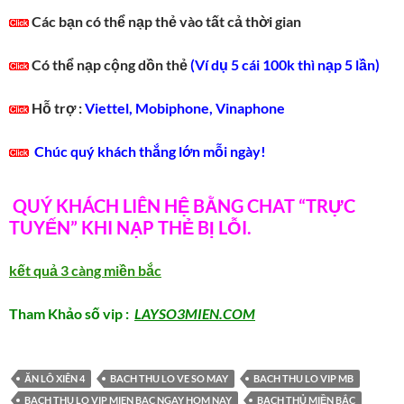
Các bạn có thể nạp thẻ vào tất cả thời gian
Có thể nạp cộng dồn thẻ
(Ví dụ 5 cái 100k thì nạp 5 lần)
Hỗ trợ :
Viettel, Mobiphone, Vinaphone
Chúc quý khách thắng lớn mỗi ngày!
QUÝ KHÁCH LIÊN HỆ BẰNG CHAT “TRỰC
TUYẾN” KHI NẠP THẺ BỊ LỖI.
kết quả 3 càng miền bắc
Tham Khảo số vip :
LAYSO3MIEN.COM
ĂN LÔ XIÊN 4
BACH THU LO VE SO MAY
BACH THU LO VIP MB
BACH THU LO VIP MIEN BAC NGAY HOM NAY
BẠCH THỦ MIỀN BẮC