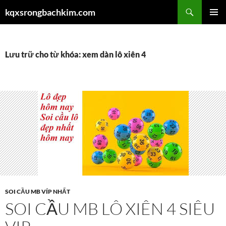
Chuyển
Tìm
kqxsrongbachkim.com
đến
kiếm
TRÌNH
nội
ĐƠN CƠ
dung
SỞ
Lưu trữ cho từ khóa: xem dàn lô xiên 4
SOI CẦU MB VÍP NHẤT
SOI CẦU MB LÔ XIÊN 4 SIÊU