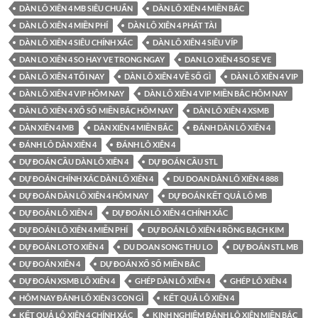
DÀN LÔ XIÊN 4 MB SIÊU CHUẨN
DÀN LÔ XIÊN 4 MIỀN BẮC
DÀN LÔ XIÊN 4 MIỀN PHÍ
DÀN LÔ XIÊN 4 PHÁT TÀI
DÀN LÔ XIÊN 4 SIÊU CHÍNH XÁC
DÀN LÔ XIÊN 4 SIÊU VÍP
DAN LO XIÊN 4 SO HAY VE TRONG NGAY
DAN LO XIÊN 4 SO SE VE
DÀN LÔ XIÊN 4 TỐI NAY
DÀN LÔ XIÊN 4 VỀ SỐ GÌ
DÀN LÔ XIÊN 4 VIP
DÀN LÔ XIÊN 4 VIP HÔM NAY
DÀN LÔ XIÊN 4 VIP MIỀN BẮC HÔM NAY
DÀN LÔ XIÊN 4 XỔ SỐ MIỀN BẮC HÔM NAY
DÀN LÔ XIÊN 4 XSMB
DÀN XIÊN 4 MB
DÀN XIÊN 4 MIỀN BẮC
ĐÁNH DÀN LÔ XIÊN 4
ĐÁNH LÔ DÀN XIÊN 4
ĐÁNH LÔ XIÊN 4
DỰ ĐOÁN CẦU DÀN LÔ XIÊN 4
DỰ ĐOÁN CẦU STL
DỰ ĐOÁN CHÍNH XÁC DÀN LÔ XIÊN 4
DU DOAN DÀN LÔ XIÊN 4 888
DỰ ĐOÁN DÀN LÔ XIÊN 4 HÔM NAY
DỰ ĐOÁN KẾT QUẢ LÔ MB
DỰ ĐOÁN LÔ XIÊN 4
DỰ ĐOÁN LÔ XIÊN 4 CHÍNH XÁC
DỰ ĐOÁN LÔ XIÊN 4 MIỄN PHÍ
DỰ ĐOÁN LÔ XIÊN 4 RỒNG BẠCH KIM
DỰ ĐOÁN LOTO XIÊN 4
DU DOAN SONG THU LO
DỰ ĐOÁN STL MB
DỰ ĐOÁN XIÊN 4
DỰ ĐOÁN XỔ SỐ MIỀN BẮC
DỰ ĐOÁN XSMB LÔ XIÊN 4
GHÉP DÀN LÔ XIÊN 4
GHÉP LÔ XIÊN 4
HÔM NAY ĐÁNH LÔ XIÊN 3 CON GÌ
KẾT QUẢ LÔ XIÊN 4
KẾT QUẢ LÔ XIÊN 4 CHÍNH XÁC
KINH NGHIỆM ĐÁNH LÔ XIÊN MIỀN BẮC